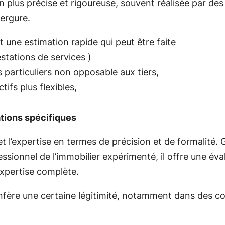
on
plus
précise
et
rigoureuse,
souvent
réalisée
par
de
ergure.
st
une
estimation
rapide
qui
peut
être
faite
estations de services )
s
particuliers non opposable aux tiers,
ctifs
plus
flexibles,
ations spécifiques
n et l’expertise en termes de précision et de formalit
sionnel de l’immobilier expérimenté, il offre une éval
expertise complète.
 confère une certaine légitimité, notamment dans des c