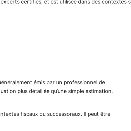
s
experts
certifiés,
et
est
utilisée
dans
des
contextes
s
é. Généralement émis par un professionnel de
uation plus détaillée qu’une simple estimation,
ontextes fiscaux ou successoraux. Il peut être