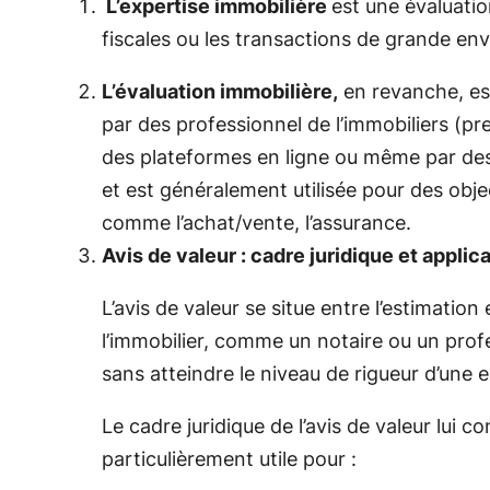
L’expertise
immobilière
est
une
évaluati
fiscales
ou
les
transactions
de
grande
env
L’évaluation
immobilière,
en
revanche,
e
par
des professionnel de l’immobiliers (pr
des
plateformes
en
ligne
ou
même
par
de
et
est
généralement
utilisée
pour
des
obje
comme
l’achat/vente,
l’assurance.
Avis de valeur : cadre juridique et applic
L’avis de valeur se situe entre l’estimatio
l’immobilier, comme un notaire ou un profes
sans atteindre le niveau de rigueur d’une 
Le cadre juridique de l’avis de valeur lui
particulièrement utile pour :