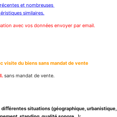
récentes
et
nombreuses
téristiques
similaires.
uation avec vos données envoyer par email.
vec visite du biens sans mandat de vente
l.
sans mandat de vente.
 diﬀérentes situations (géographique, urbanistique, 
nement, standing, qualité sonore…);