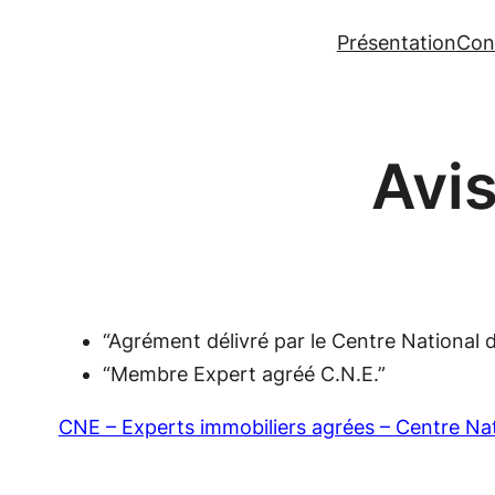
Aller
Présentation
Con
au
contenu
Avis
“Agrément délivré par le Centre National d
“Membre Expert agréé C.N.E.”
CNE – Experts immobiliers agrées – Centre Nati